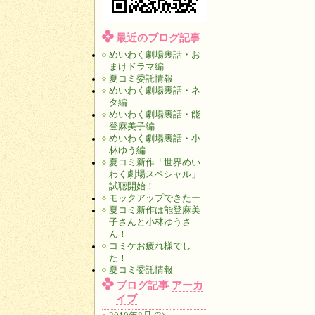
最近のブログ記事
めいわく劇場裏話・お
まけドラマ編
夏コミ委託情報
めいわく劇場裏話・ネ
タ編
めいわく劇場裏話・能
登麻美子編
めいわく劇場裏話・小
林ゆう編
夏コミ新作「世界めい
わく劇場スペシャル」
試聴開始！
モックアップできたー
夏コミ新作は能登麻美
子さんと小林ゆうさ
ん！
コミケお疲れ様でし
た！
夏コミ委託情報
ブログ記事
アーカ
イブ