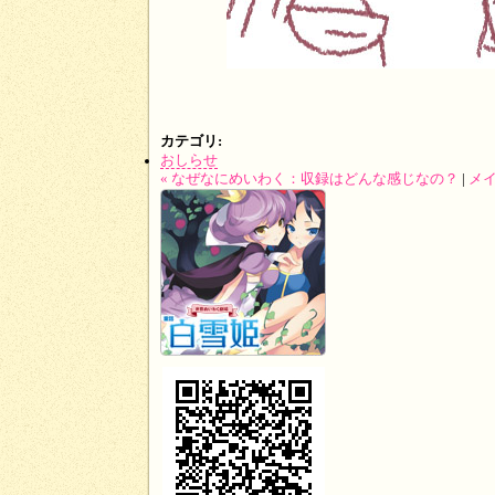
カテゴリ
:
おしらせ
« なぜなにめいわく：収録はどんな感じなの？
|
メ